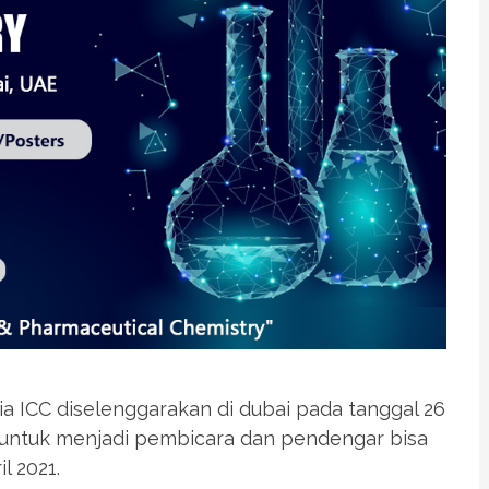
ia ICC diselenggarakan di dubai pada tanggal 26
n untuk menjadi pembicara dan pendengar bisa
l 2021.