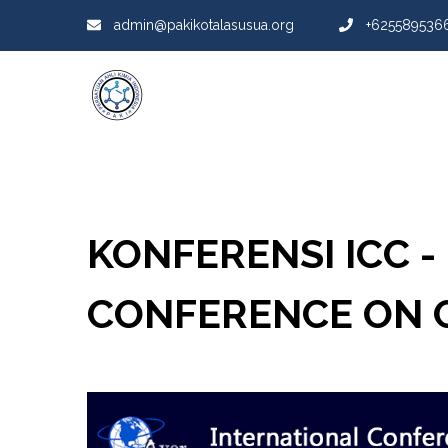
admin@pakikotalasusua.org
+625589536
KONFERENSI ICC 
CONFERENCE ON 