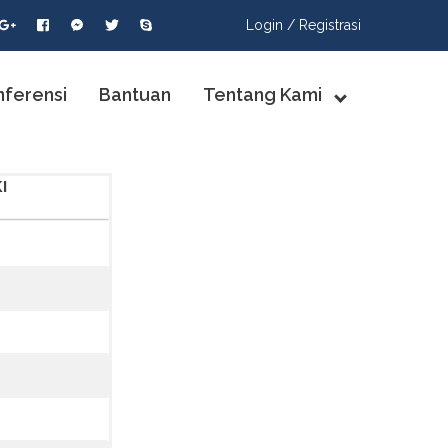
Login /
Registrasi
nferensi
Bantuan
Tentang Kami
I