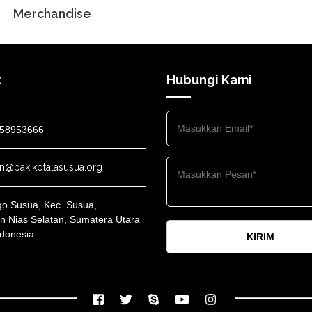
Merchandise
k
Hubungi Kami
58953666
n@pakikotalasusua.org
go Susua, Kec. Susua,
n Nias Selatan, Sumatera Utara
ndonesia
KIRIM