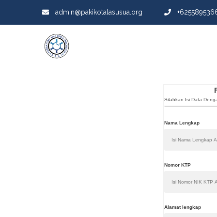
admin@pakikotalasusua.org
+625589536
Silahkan Isi Data Den
Nama Lengkap
Nomor KTP
Alamat lengkap