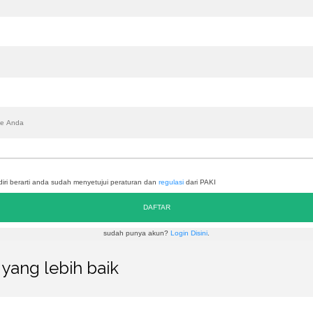
ri berarti anda sudah menyetujui peraturan dan
regulasi
dari PAKI
DAFTAR
sudah punya akun?
Login Disini
.
yang lebih baik